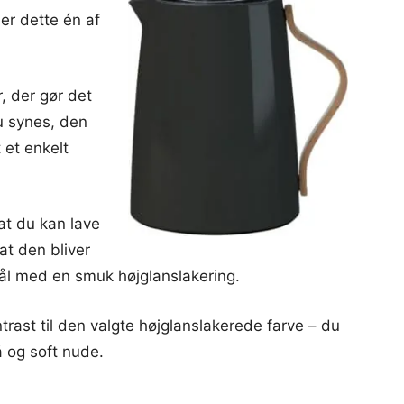
 er dette én af
, der gør det
du synes, den
 et enkelt
t du kan lave
at den bliver
stål med en smuk højglanslakering.
ntrast til den valgte højglanslakerede farve – du
å og soft nude.