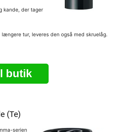
g kande, der tager
længere tur, leveres den også med skruelåg.
l butik
e (Te)
 Emma-serien