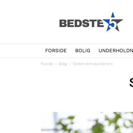
Bedste5.dk
FORSIDE
BOLIG
UNDERHOLDN
Forside
Bolig
Stelton termokande test