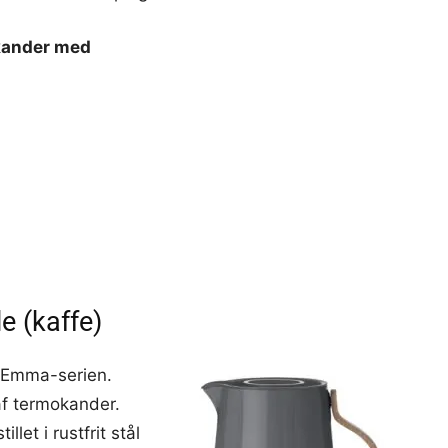
ekander med
 (kaffe)
r Emma-serien.
af termokander.
let i rustfrit stål