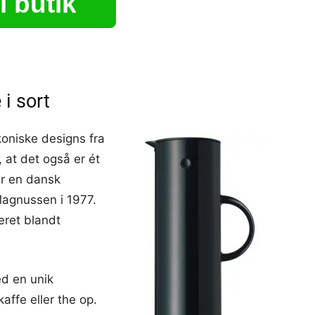
l butik
i sort
oniske designs fra
, at det også er ét
r en dansk
 Magnussen i 1977.
ret blandt
d en unik
affe eller the op.