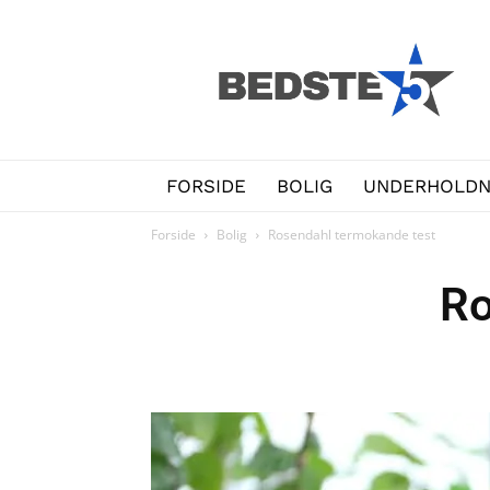
Bedste5.dk
FORSIDE
BOLIG
UNDERHOLDN
Forside
Bolig
Rosendahl termokande test
Ro