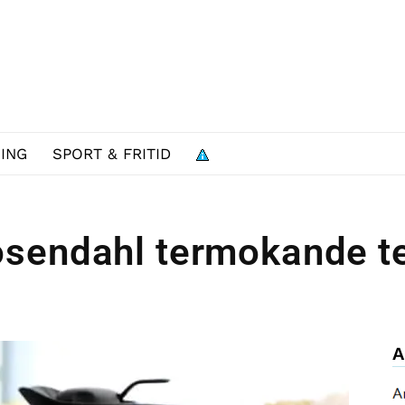
ING
SPORT & FRITID
sendahl termokande t
A