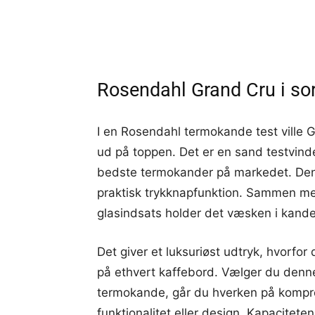
Rosendahl Grand Cru i so
I en Rosendahl termokande test ville 
ud på toppen. Det er en sand testvinde
bedste termokander på markedet. Den
praktisk trykknapfunktion. Sammen m
glasindsats holder det væsken i kanden
Det giver et luksuriøst udtryk, hvorfor
på ethvert kaffebord. Vælger du den
termokande, går du hverken på komp
funktionalitet eller design. Kapacitet