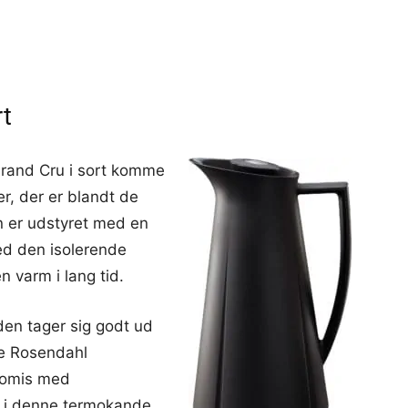
rt
Grand Cru i sort komme
r, der er blandt de
 er udstyret med en
ed den isolerende
 varm i lang tid.
 den tager sig godt ud
ne Rosendahl
romis med
en i denne termokande