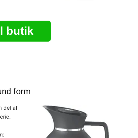
l butik
und form
 del af
erie.
re