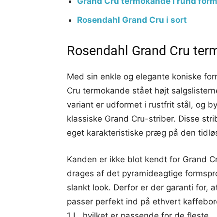
Grand Cru termokande i rund for
Rosendahl Grand Cru i sort
Rosendahl Grand Cru te
Med sin enkle og elegante koniske fo
Cru termokande stået højt salgslister
variant er udformet i rustfrit stål, og b
klassiske Grand Cru-striber. Disse stri
eget karakteristiske præg på den tidl
Kanden er ikke blot kendt for Grand C
drages af det pyramideagtige formspro
slankt look. Derfor er der garanti for, 
passer perfekt ind på ethvert kaffebor
1 L, hvilket er passende for de fleste.