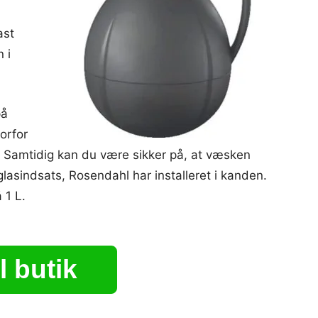
ast
 i
på
orfor
. Samtidig kan du være sikker på, at væsken
sindsats, Rosendahl har installeret i kanden.
 1 L.
l butik