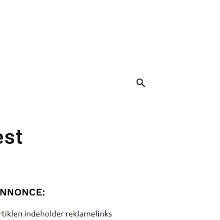
est
NNONCE: