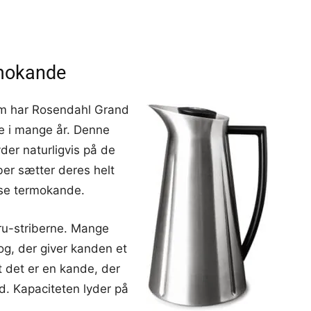
m
rmokande
rm har Rosendahl Grand
ne i mange år. Denne
yder naturligvis på de
ber sætter deres helt
øse termokande.
ru-striberne. Mange
g, der giver kanden et
at det er en kande, der
d. Kapaciteten lyder på