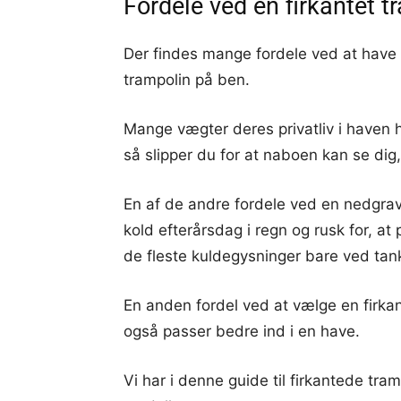
Fordele ved en firkantet t
Der findes mange fordele ved at have e
trampolin på ben.
Mange vægter deres privatliv i haven h
så slipper du for at naboen kan se dig
En af de andre fordele ved en nedgravet
kold efterårsdag i regn og rusk for, a
de fleste kuldegysninger bare ved tan
En anden fordel ved at vælge en firkan
også passer bedre ind i en have.
Vi har i denne guide til firkantede tr