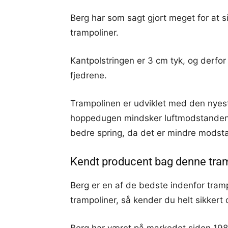
Berg har som sagt gjort meget for at s
trampoliner.
Kantpolstringen er 3 cm tyk, og derfo
fjedrene.
Trampolinen er udviklet med den nyest
hoppedugen mindsker luftmodstanden m
bedre spring, da det er mindre modst
Kendt producent bag denne tra
Berg er en af de bedste indenfor tramp
trampoliner, så kender du helt sikkert
Berg har været på markedet siden 198