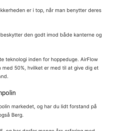
ikkerheden er i top, når man benytter deres
r beskytter den godt imod både kanterne og
e teknologi inden for hoppeduge. AirFlow
ed 50%, hvilket er med til at give dig et
and.
mpolin
olin markedet, og har du lidt forstand på
 også Berg.
5, og har derfor mange års erfaring med