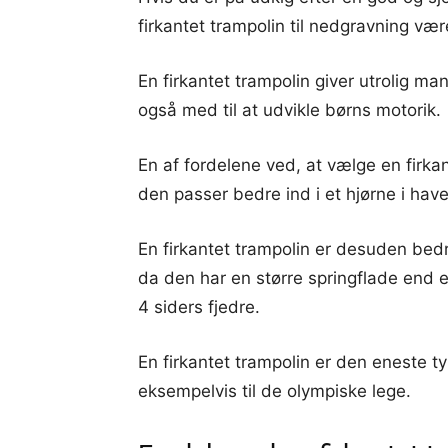
firkantet trampolin til nedgravning være
En firkantet trampolin giver utrolig ma
også med til at udvikle børns motorik.
En af fordelene ved, at vælge en firkan
den passer bedre ind i et hjørne i hav
En firkantet trampolin er desuden bedr
da den har en større springflade end 
4 siders fjedre.
En firkantet trampolin er den eneste ty
eksempelvis til de olympiske lege.