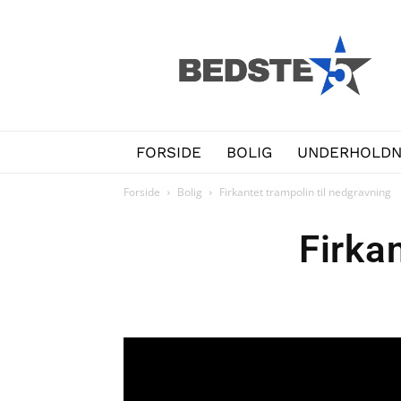
Bedste5.dk
FORSIDE
BOLIG
UNDERHOLDN
Forside
Bolig
Firkantet trampolin til nedgravning
Firka