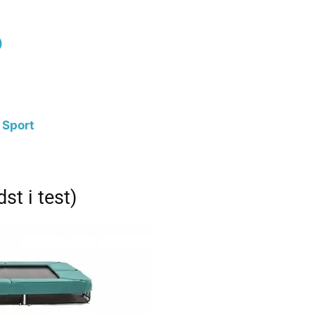
)
 Sport
t i test)