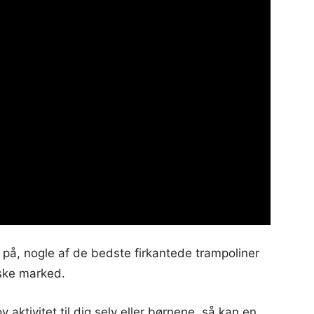
på, nogle af de bedste firkantede trampoliner
nske marked.
 aktivitet til dig selv eller børnene, så kan en