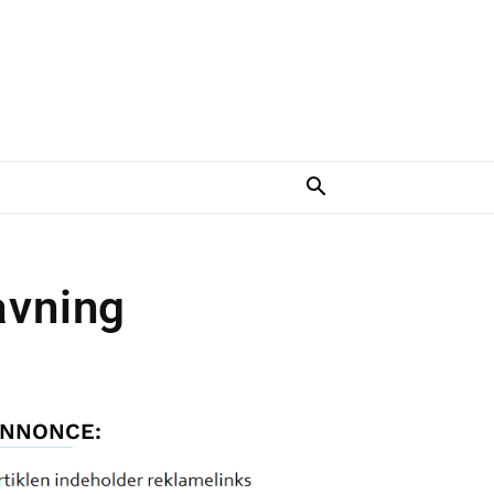
avning
NNONCE: