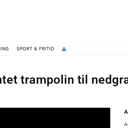
ING
SPORT & FRITID
ntet trampolin til nedgr
A