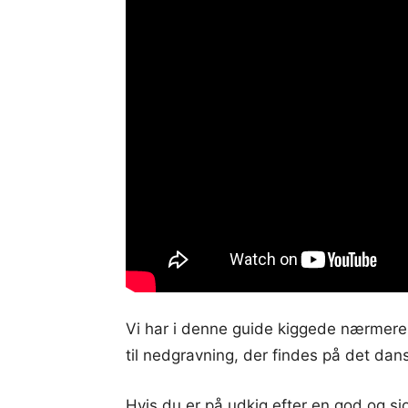
Vi har i denne guide kiggede nærmere 
til nedgravning, der findes på det da
Hvis du er på udkig efter en god og sjov